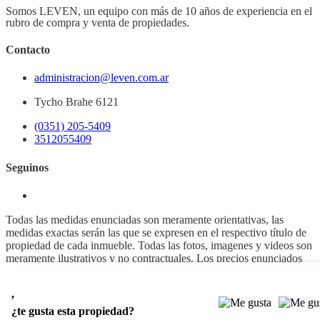
Somos LEVEN, un equipo con más de 10 años de experiencia en el
rubro de compra y venta de propiedades.
Contacto
administracion@leven.com.ar
Tycho Brahe 6121
(0351) 205-5409
3512055409
Seguinos
Todas las medidas enunciadas son meramente orientativas, las
medidas exactas serán las que se expresen en el respectivo título de
propiedad de cada inmueble. Todas las fotos, imagenes y videos son
meramente ilustrativos y no contractuales. Los precios enunciados
son meramente orientativos y no contractuales.
,
© 2026 Leven Negocios inmobiliarios.
¿te gusta esta propiedad?