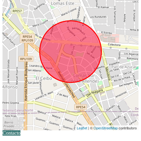
Leaflet
| ©
OpenStreetMap
contributors
Contacto