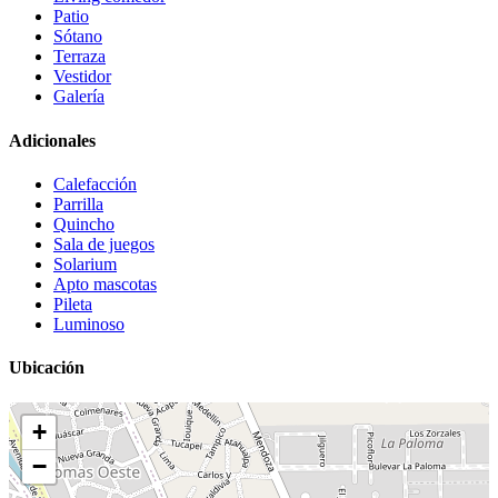
Patio
Sótano
Terraza
Vestidor
Galería
Adicionales
Calefacción
Parrilla
Quincho
Sala de juegos
Solarium
Apto mascotas
Pileta
Luminoso
Ubicación
+
−